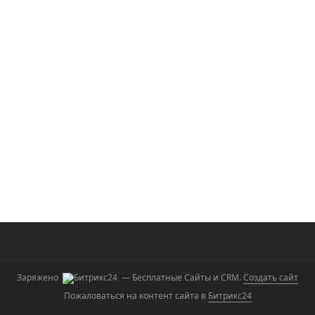
Заряжено
— Бесплатные Сайты и CRM.
Создать сайт
Пожаловаться на контент cайта в
Битрикс24